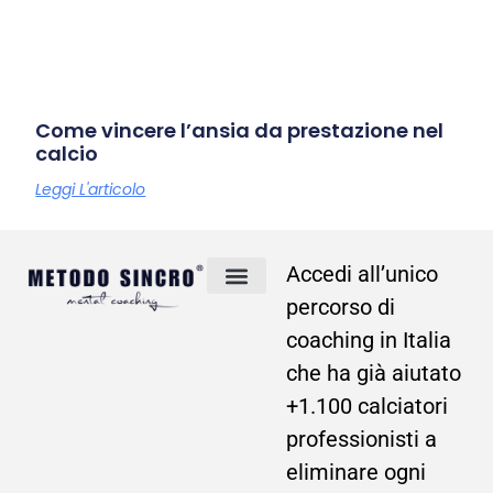
Come vincere l’ansia da prestazione nel
calcio
Leggi L'articolo
Accedi all’unico
percorso di
METODO SINCRO®
Chi Sono
Privacy Policy
Termini e Condizioni
coaching in Italia
che ha già aiutato
+1.100 calciatori
professionisti a
eliminare ogni