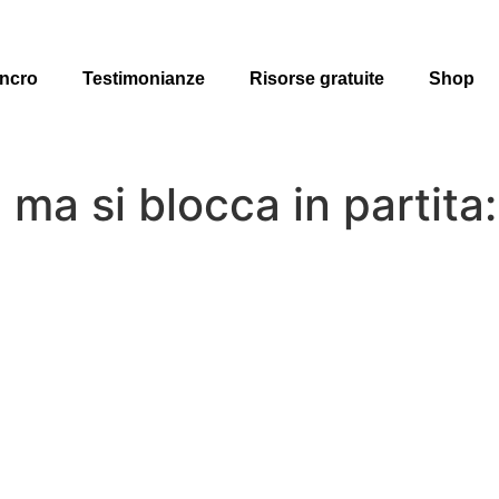
ncro
Testimonianze
Risorse gratuite
Shop
e ma si blocca in partit