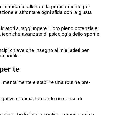
to importante allenare la propria mente per
zione e affrontare ogni sfida con la giusta
iatori a raggiungere il loro pieno potenziale
 tecniche avanzate di psicologia dello sport e
ncipi chiave che insegno ai miei atleti per
a partita.
per te
si mentalmente è stabilire una routine pre-
egativi e l’ansia, fornendo un senso di
utine che lo faccia sentire a proprio agio e