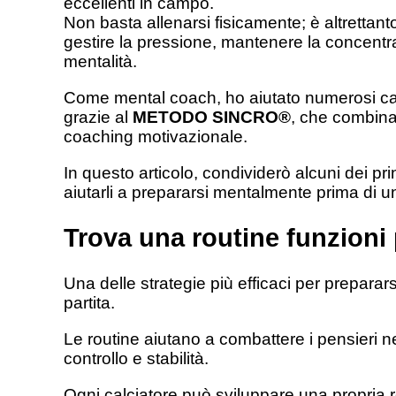
eccellenti in campo.
Non basta allenarsi fisicamente; è altrettan
gestire la pressione, mantenere la concentra
mentalità.
Come mental coach, ho aiutato numerosi calc
grazie al
METODO SINCRO®
, che combina
coaching motivazionale.
In questo articolo, condividerò alcuni dei pri
aiutarli a prepararsi mentalmente prima di un
Trova una routine funzioni 
Una delle strategie più efficaci per preparar
partita.
Le routine aiutano a combattere i pensieri n
controllo e stabilità.
Ogni calciatore può sviluppare una propria ro