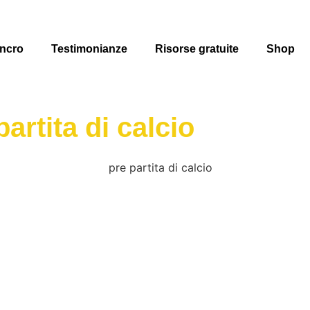
ncro
Testimonianze
Risorse gratuite
Shop
artita di calcio